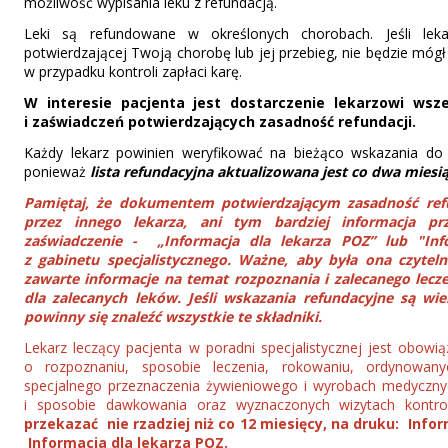
możliwość wypisania leku z refundacją.
Leki są refundowane w określonych chorobach. Jeśli lek
potwierdzającej Twoją chorobę lub jej przebieg, nie będzie mógł
w przypadku kontroli zapłaci karę.
W interesie pacjenta jest dostarczenie lekarzowi ws
i zaświadczeń potwierdzających zasadność refundacji.
Każdy lekarz powinien weryfikować na bieżąco wskazania do 
ponieważ
lista refundacyjna aktualizowana jest co dwa miesi
Pamiętaj, że dokumentem potwierdzającym zasadność refu
przez innego lekarza, ani tym bardziej informacja prz
zaświadczenie - „Informacja dla lekarza POZ” lub "Info
z gabinetu specjalistycznego. Ważne, aby była ona czytel
zawarte informacje na temat rozpoznania i zalecanego lecze
dla zalecanych leków. Jeśli wskazania refundacyjne są wi
powinny się znaleźć wszystkie te składniki.
Lekarz leczący pacjenta w poradni specjalistycznej jest obow
o rozpoznaniu, sposobie leczenia, rokowaniu, ordynowan
specjalnego przeznaczenia żywieniowego i wyrobach medyczny
i sposobie dawkowania oraz wyznaczonych wizytach kontr
przekazać nie rzadziej niż co 12 miesięcy, na druku: Infor
Informacja dla lekarza POZ.