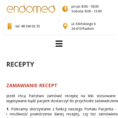
pn-pt: 8:00 - 18:00
Sobota: 8:00 - 13:00
ul. Kilińskiego 6
tel. 48 340 02 35
26-610 Radom
RECEPTY
ZAMAWIANIE RECEPT
Jeżeli chcą Państwo zamówić receptę na leki stosowane 
wypisywane bądź pacjent dostarczył do przychodni zaświadczenie l
1.
Polecamy skorzystanie z funkcji naszego Portalu Pacjenta -
i możliwość powtórzenia danej recepty, czy też zamówieni