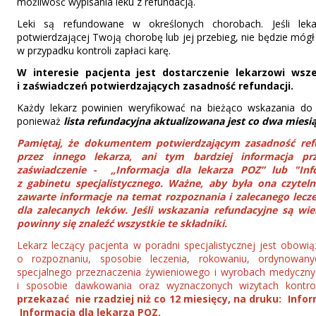
możliwość wypisania leku z refundacją.
Leki są refundowane w określonych chorobach. Jeśli lek
potwierdzającej Twoją chorobę lub jej przebieg, nie będzie mógł
w przypadku kontroli zapłaci karę.
W interesie pacjenta jest dostarczenie lekarzowi ws
i zaświadczeń potwierdzających zasadność refundacji.
Każdy lekarz powinien weryfikować na bieżąco wskazania do 
ponieważ
lista refundacyjna aktualizowana jest co dwa miesi
Pamiętaj, że dokumentem potwierdzającym zasadność refu
przez innego lekarza, ani tym bardziej informacja prz
zaświadczenie - „Informacja dla lekarza POZ” lub "Info
z gabinetu specjalistycznego. Ważne, aby była ona czytel
zawarte informacje na temat rozpoznania i zalecanego lecze
dla zalecanych leków. Jeśli wskazania refundacyjne są wi
powinny się znaleźć wszystkie te składniki.
Lekarz leczący pacjenta w poradni specjalistycznej jest obow
o rozpoznaniu, sposobie leczenia, rokowaniu, ordynowan
specjalnego przeznaczenia żywieniowego i wyrobach medyczny
i sposobie dawkowania oraz wyznaczonych wizytach kontr
przekazać nie rzadziej niż co 12 miesięcy, na druku: Infor
Informacja dla lekarza POZ.