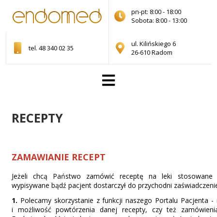
pn-pt: 8:00 - 18:00
Sobota: 8:00 - 13:00
ul. Kilińskiego 6
tel. 48 340 02 35
26-610 Radom
RECEPTY
ZAMAWIANIE RECEPT
Jeżeli chcą Państwo zamówić receptę na leki stosowane 
wypisywane bądź pacjent dostarczył do przychodni zaświadczenie l
1.
Polecamy skorzystanie z funkcji naszego Portalu Pacjenta -
i możliwość powtórzenia danej recepty, czy też zamówieni