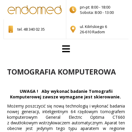
pn-pt: 8:00 - 18:00
Sobota: 8:00 - 13:00
ul. Kilińskiego 6
tel. 48 340 02 35
26-610 Radom
TOMOGRAFIA KOMPUTEROWA
UWAGA ! Aby wykonać badanie Tomografii
Komputerowej zawsze wymagane jest skierowanie.
Możemy poszczycić się nową technologią i wykonać badania
nowej generacji, inteligentnym 64 rzędowym tomografem
komputerowym General Electric Optima CT660
z dwutłokowym wstrzykiwaczem automatycznym. Aparat ten
obecnie jest jedynym tego typu aparatem w regionie