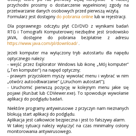
przychodni prosimy o dostarczenie wypełnionej zgody na
przetwarzanie danych osobowych przed pierwszą wizytą.
Formularz jest dostępny
do pobrania online
lub w rejestracji.
Dla poprawnego odczytu płyt CD/DVD z wynikami badań
RTG i Tomografii Komputerowej niezbędne jest środowisko
JAVA, dostępne do pobrania bezpłatnie z adresu
https://www.java.com/pl/download/
.
Jeżeli komputer ma wyłączony tryb autostartu dla napędu
optycznego należy:
- wejść przez Explorator Windows lub ikonę „Mój komputer”
(„Ten komputer”) na napęd optyczny;
- prawym przyciskiem myszy wywołać menu i wybrać w nim
„otwórz autoodtwarzanie” („Uruchom autostart”);
- Uruchomić pierwszą pozycję w kolejnym menu jakie się
pojawi (Run.bat lub CDViewer.exe). To spowoduje wywołanie
aplikacji do podglądu badań.
Niektóre programy antywirusowe z przyczyn nam nieznanych
blokują start aplikacji do podglądu.
Aplikacja jest całkowicie bezpieczna i jest to fałszywy alarm.
W takiej sytuacji należy wyłączyć na czas minimalny osłony
monitorowania antywirusowego.